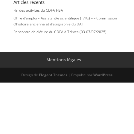
Articles récents
Fin des activités du CDFA FISA
Offre d’emploi « Assistant/e scientifique (h/f/x) » – Commission
d’histoire ancienne et d’épigraphie du DAI
Rencontre de clôture du CDFA à Trèves (03-07/07/2025)
Mentions légales
Design de
Elegant Themes
| Propulsé par
WordPress